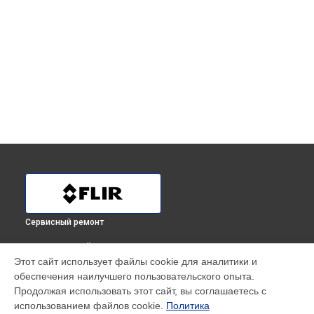
Сервисный ремонт
ВЫБЕРИ СВОЙ ГОРОД
Этот сайт использует файлы cookie для аналитики и
Ремонт тепловизора для смартфона ONE Pro LT (USB-C) (на
обеспечения наилучшего пользовательского опыта.
базе Android) 435001303 Flir в
Краснодаре
Продолжая использовать этот сайт, вы соглашаетесь с
Ремонт тепловизора для смартфона ONE Pro LT (USB-C) (на
использованием файлов cookie.
Политика
базе Android) 435001303 Flir в
Ростове-на-Дону